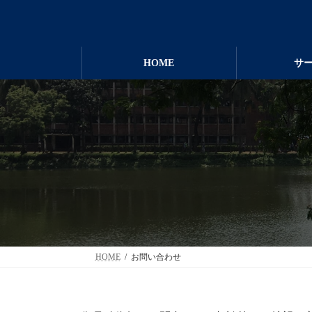
コ
ナ
ン
ビ
テ
ゲ
ン
ー
HOME
サ
ツ
シ
へ
ョ
ス
ン
キ
に
ッ
移
プ
動
HOME
お問い合わせ